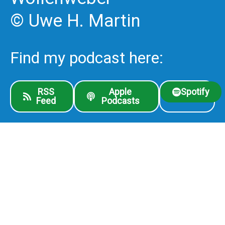
© Uwe H. Martin
Find my podcast here:
RSS
Apple
Spotify
Feed
Podcasts
If you have questions,
suggestions or want to
invite me for talks,