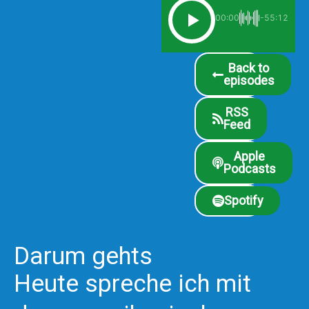
00:00
-55:12
Back to
episodes
RSS
Feed
Apple
Podcasts
Spotify
Darum gehts
Heute spreche ich mit