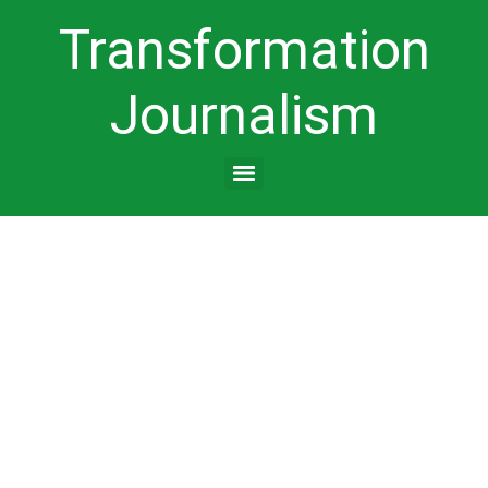
Transformation
Journalism
Autor:
TransitionJournalism
Niklas von Wurmb-Seibel:
Begegnungen statt
Sendezeit